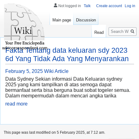
Not logged in
Talk
Create account
Log in
Main page
Discussion
Search
Read
wikicorrespondent.com
Fakta Tentang data keluaran sdy 2023
6d Yang Tidak Ada Yang Menyarankan
February 5, 2025
Wiki Article
Data Sydney Sekian informasi Data Keluaran sydney
2025 yang kami tampilkan di atas semoga dapat
bermanfaat serta bisa berguna buat sobat togeler semua.
Dalam mempermudah dalam mencari angka tarika
read more
This page was last modified on 5 February 2025, at 7:12 am.